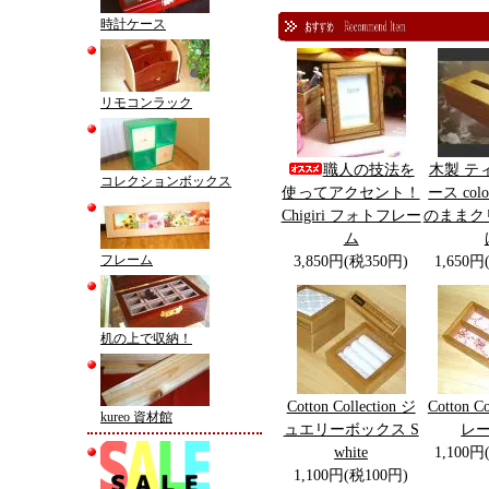
時計ケース
リモコンラック
職人の技法を
木製 テ
コレクションボックス
使ってアクセント！
ース co
Chigiri フォトフレー
のままク
ム
フレーム
3,850円(税350円)
1,650円
机の上で収納！
Cotton Collection ジ
Cotton Co
kureo 資材館
ュエリーボックス S
レー 
white
1,100円
1,100円(税100円)