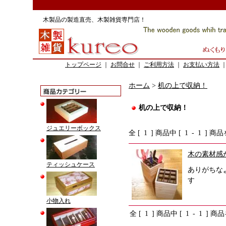
木製品の製造直売、木製雑貨専門店！
トップページ
｜
お問合せ
｜
ご利用方法
｜
お支払い方法
ホーム
>
机の上で収納！
机の上で収納！
ジュエリーボックス
全 [
1
] 商品中 [
1
-
1
] 商
木の素材感
ティッシュケース
ありがちな
す
小物入れ
全 [
1
] 商品中 [
1
-
1
] 商