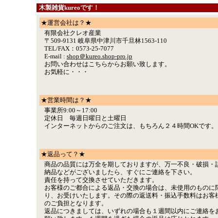
木製雑貨kureoです！
★運営会社は？★
有限会社クレオ産業
〒509-9131 岐阜県中津川市千旦林1563-110
TEL/FAX：0573-25-7077
E-mail :
shop＠kureo.shop-pro.jp
お問い合わせはこちらからお願い致します。
お気軽に・・・
★営業時間は？★
事業所9:00～17:00
定休日 毎週日曜日と土曜日
インターネットからのご注文は、もちろん２４時間OKです。
★返品って？★
商品の品質には万全を期しておりますが、万一不良・破損・
納品などがございましたら、すぐにご連絡を下さい。
責任を持って交換させていただきます。
お客様のご都合による返品・交換の場合は、未使用のものに
り、お受けいたします。その際の返送料・振込手数料はお客
のご負担となります。
返品につきましては、いずれの場合も１週間以内にご連絡を