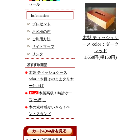
セール
Infomation
プレゼント
お客様の声
木製 ティッシュケ
ご利用方法
ース color：ダーク
サイトマップ
レッド
リンク
1,650円(税150円)
木製 ティッシュケース
color：木目そのままクリヤ
ー仕上げ
木製高級！時計ケー
ス[一段]
木の素材感がいきる！ペ
ン・スタンド
» カートの中身を見る