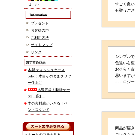
セール
すごく良い
有難うござ
Infomation
プレゼント
お客様の声
ご利用方法
サイトマップ
リンク
シンプルで
色違いを重
おそらく古
木製 ティッシュケース
思いますが
color：木目そのままクリヤ
エコロジー
ー仕上げ
木製高級！時計ケー
ス[一段]
木の素材感がいきる！ペ
ン・スタンド
商品が届き
コレクショ
» カートの中身を見る