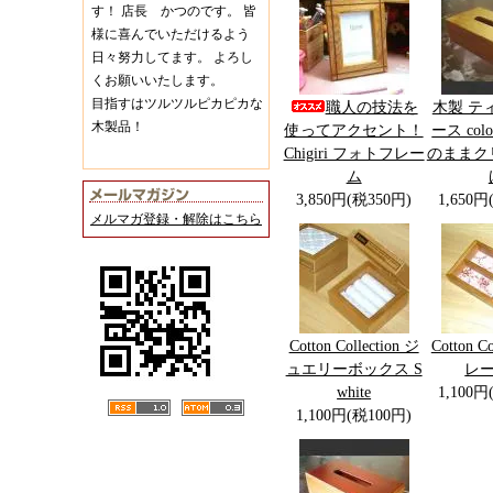
す！ 店長 かつのです。 皆
様に喜んでいただけるよう
日々努力してます。 よろし
くお願いいたします。
目指すはツルツルピカピカな
職人の技法を
木製 テ
木製品！
使ってアクセント！
ース co
Chigiri フォトフレー
のままク
ム
3,850円(税350円)
1,650円
メルマガ登録・解除はこちら
Cotton Collection ジ
Cotton Co
ュエリーボックス S
レー 
white
1,100円
1,100円(税100円)