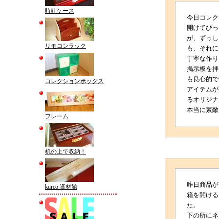
時計ケース
今日コレク
開けてびっ
が、ずっし
リモコンラック
も、それに
丁寧な作り
掲示板を拝
も良心的で
コレクションボックス
アイテムが
るオリジナ
本当に素敵
フレーム
机の上で収納！
昨日商品が
kureo 資材館
箱を開ける
た。
下の所にネ