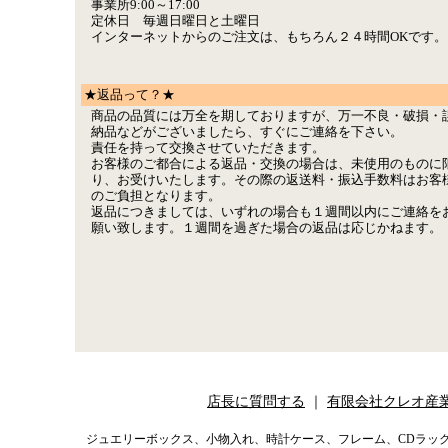
事業所9:00～17:00
定休日 毎週日曜日と土曜日
インターネットからのご注文は、もちろん２４時間OKです。
★返品って？★
商品の品質には万全を期しておりますが、万一不良・破損・
納品などがございましたら、すぐにご連絡を下さい。
責任を持って交換させていただきます。
お客様のご都合による返品・交換の場合は、未使用のものに
り、お受けいたします。その際の返送料・振込手数料はお客
のご負担となります。
返品につきましては、いずれの場合も１週間以内にご連絡を
願い致します。１週間を過ぎた場合の返品は応じかねます。
店長に質問する
｜
有限会社クレオ産
ジュエリーボックス、小物入れ、時計ケース、フレーム、CDラッ