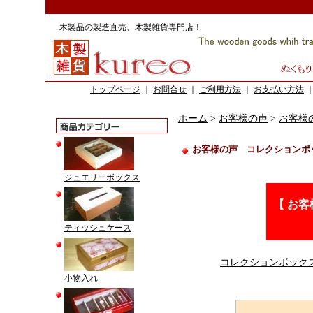
木製品の製造直売、木製雑貨専門店！
トップページ
｜
お問合せ
｜
ご利用方法
｜
お支払い方法
ホーム
>
お客様の声
>
お客様
お客様の声 コレクションボ
ジュエリーボックス
【 お
ティッシュケース
コレクションボック
小物入れ